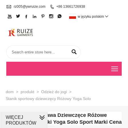

rz005@ywruize.com

+86 13661726938







w języku polskim


Togg
dom
>
produkt
>
Odzież do jogi
>
Stanik sportowy dziewczęcy Różowy Yoga Solo
Dostawa Dziewczęce Różowe
WIĘCEJ
Staniki Yoga Solo Sport Marki Cena
PRODUKTÓW