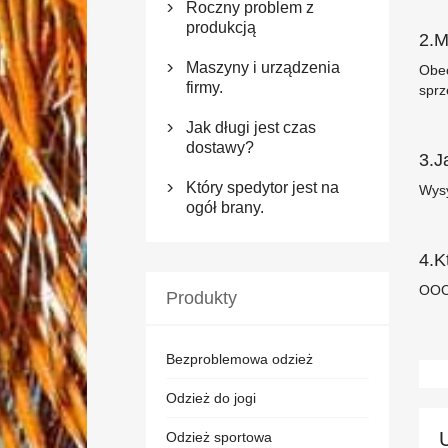
Roczny problem z

produkcją
2.M
Maszyny i urządzenia
Obec

firmy.
sprz
Jak długi jest czas

dostawy?
3.J
Który spedytor jest na
Wysy

ogół brany.
4.K
OOC
Produkty
Bezproblemowa odzież
Odzież do jogi
Odzież sportowa