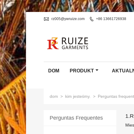

rz005@ywruize.com

+86 13661726938
DOM
PRODUKT
AKTUAL
dom
>
kim jesteśmy.
>
Perguntas frequen
1.R
Perguntas Frequentes
Mies