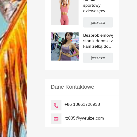
sportowy
dziewczęcy
Różowy Yoga
Solo
jeszcze
Bezproblemowy
stanik damski z
kamizelką do
jogi
jeszcze
Dane Kontaktowe
+86 13661726938

rz005@ywruize.com
