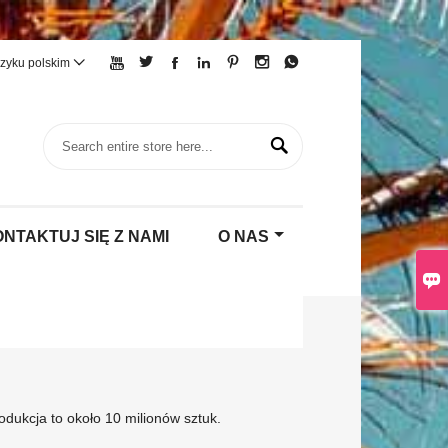







ęzyku polskim


NTAKTUJ SIĘ Z NAMI
O NAS


odukcja to około 10 milionów sztuk.