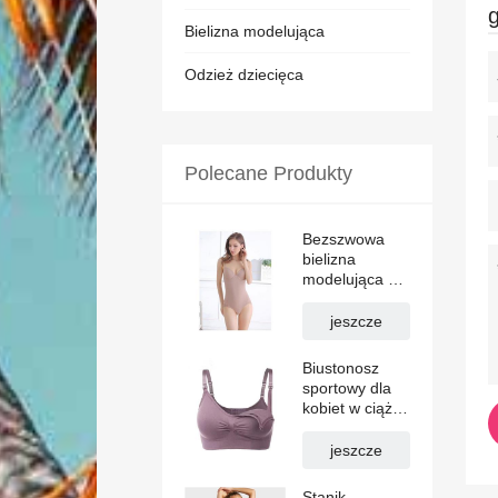
Bielizna modelująca
Odzież dziecięca
Polecane Produkty
Bezszwowa
bielizna
modelująca z
regulacją
brzucha i
jeszcze
stanikiem
Biustonosz
sportowy dla
kobiet w ciąży
w dużych
rozmiarach
jeszcze
Stanik