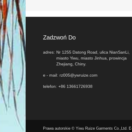
Zadzwoń Do
adres:
Nr 1255 Datong Road, ulica NianSanLi,
miasto Yiwu, miasto Jinhua, prowincja
Zhejiang, Chiny.
e - mail:
rz005@ywruize.com
telefon:
+86 13661726938
Prawa autorskie © Yiwu Ruize Garments Co.,Ltd. 